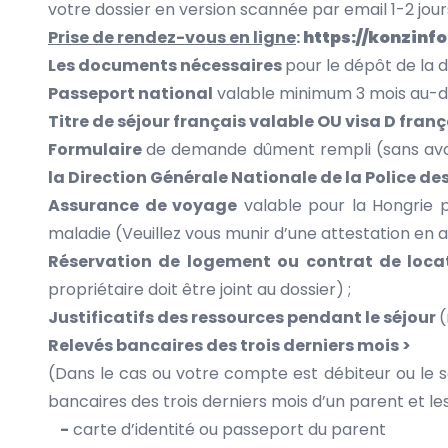
votre dossier en version scannée par email 1-2 jour
Prise de rendez-vous en ligne
:
https://konzinf
Les documents nécessaires
pour le dépôt de la 
Passeport national
valable minimum 3 mois au-del
Titre de séjour français valable OU visa D fran
Formulaire
de demande dûment rempli (sans avoi
la Direction Générale Nationale de la Police de
Assurance de voyage
valable pour la Hongrie p
maladie (Veuillez vous munir d’une attestation en an
Réservation de logement ou contrat de loc
propriétaire doit être joint au dossier) ;
Justificatifs des ressources pendant le séjour
(
Relevés bancaires des trois derniers mois >
(Dans le cas ou votre compte est débiteur ou le sol
bancaires des trois derniers mois d’un parent et l
-
carte d’identité ou passeport du parent