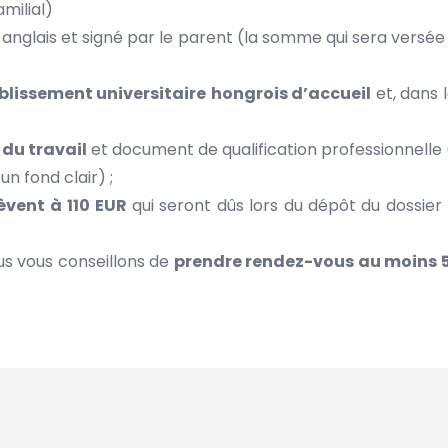
milial)
n anglais et signé par le parent (la somme qui sera versé
blissement universitaire
hongrois d’accueil
et, dans l
 du travail
et document de qualification professionnelle (
un fond clair) ;
lèvent à
110 EUR
qui seront dûs lors du dépôt du dossier 
us vous conseillons de
prendre rendez-vous au moins 5