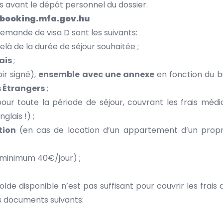
s avant le dépôt personnel du dossier.
obooking.mfa.gov.hu
demande de visa D sont les suivants:
à de la durée de séjour souhaitée ;
çais
;
r signé),
ensemble avec une annexe
en fonction du b
s Étrangers
;
our toute la période de séjour, couvrant les frais méd
glais !) ;
ation
(en cas de location d’un appartement d’un proprié
minimum 40€/jour) ;
de disponible n’est pas suffisant pour couvrir les frais du
es documents suivants: