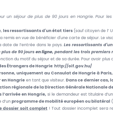
ur un séjour de plus de 90 jours en Hongrie. Pour les
e,
les ressortissants d'un état tiers
(sauf citoyen de l’ 
a remis en vue de bénéficier d'une carte de séjour. Le vis
la date de l’entrée dans le pays.
Les ressortissants d'u
e plus de 90 jours
en ligne
, pendant les trois premiers 
onction du motif du séjour et de sa durée. Pour avoir plus d
 des Étrangers de Hongrie
:
http://oif.gov.hu/
sonne, uniquement au Consulat de Hongrie à Paris, 
r en Hongrie
en tant que visiteur.
Dans ce dernier cas, 
ction régionale de la Direction Générale Nationale de
 l’arrivée en Hongrie,
si le demandeur est titulaire d’u
e d’un
programme de mobilité européen ou bilatéral
(
le dossier soit complet
! Tout dossier incomplet sera ref