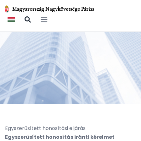
Magyarország Nagykövetsége Párizs
Open main menu
Egyszerűsített honosítási eljárás
Egyszerűsített honosítás iránti kérelmet