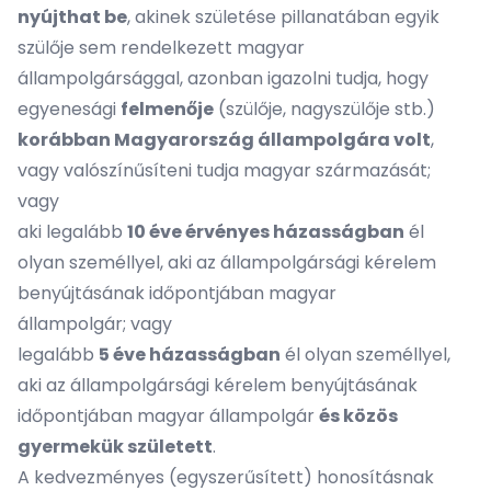
nyújthat be
, akinek születése pillanatában egyik
szülője sem rendelkezett magyar
állampolgársággal, azonban igazolni tudja, hogy
egyenesági
felmenője
(szülője, nagyszülője stb.)
korábban Magyarország állampolgára volt
,
vagy valószínűsíteni tudja magyar származását;
vagy
aki legalább
10 éve érvényes házasságban
él
olyan személlyel, aki az állampolgársági kérelem
benyújtásának időpontjában magyar
állampolgár; vagy
legalább
5 éve házasságban
él olyan személlyel,
aki az állampolgársági kérelem benyújtásának
időpontjában magyar állampolgár
és közös
gyermekük született
.
A kedvezményes (egyszerűsített) honosításnak