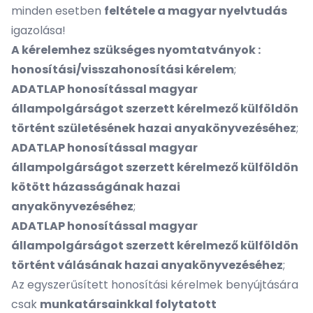
minden esetben
feltétele a magyar nyelvtudás
igazolása!
A kérelemhez szükséges nyomtatványok :
honosítási/visszahonosítási kérelem
;
ADATLAP honosítással magyar
állampolgárságot szerzett kérelmező külföldön
történt születésének hazai anyakönyvezéséhez
;
ADATLAP honosítással magyar
állampolgárságot szerzett kérelmező külföldön
kötött házasságának hazai
anyakönyvezéséhez
;
ADATLAP honosítással magyar
állampolgárságot szerzett kérelmező külföldön
történt válásának hazai anyakönyvezéséhez
;
Az egyszerűsített honosítási kérelmek benyújtására
csak
munkatársainkkal folytatott