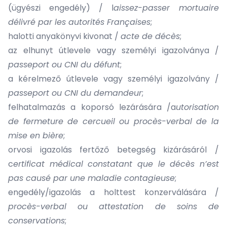
(ügyészi engedély) / l
aissez-passer mortuaire
délivré par les autorités Françaises
;
halotti anyakönyvi kivonat /
acte de décès
;
az elhunyt útlevele vagy személyi igazolványa /
passeport ou CNI du défunt
;
a kérelmező útlevele vagy személyi igazolvány /
passeport ou CNI du demandeur
;
felhatalmazás a koporsó lezárására /a
utorisation
de fermeture de cercueil ou procès-verbal de la
mise en bière
;
orvosi igazolás fertőző betegség kizárásáról /
c
ertificat médical constatant que le décès n’est
pas causé par une maladie contagieuse
;
engedély/igazolás a holttest konzerválására /
procès-verbal ou attestation de soins de
conservations
;