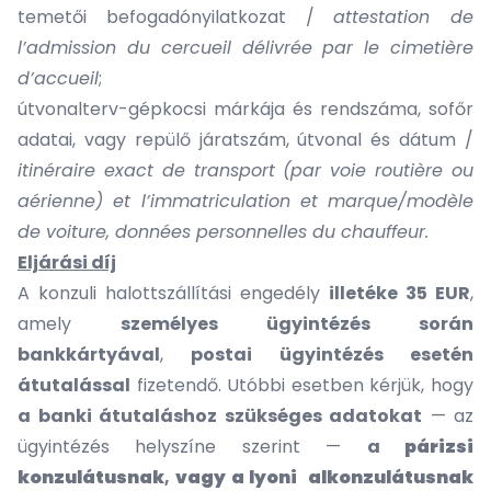
temetői befogadónyilatkozat /
attestation de
l’admission du cercueil délivrée par le cimetière
d’accueil
;
útvonalterv-gépkocsi márkája és rendszáma, sofőr
adatai, vagy repülő járatszám, útvonal és dátum /
itinéraire exact de transport (par voie routière ou
aérienne) et l’immatriculation et marque/modèle
de voiture, données personnelles du chauffeur.
Eljárási díj
A konzuli halottszállítási engedély
illetéke 35 EUR
,
amely
személyes ügyintézés során
bankkártyával
,
postai ügyintézés esetén
átutalással
fizetendő. Utóbbi esetben kérjük, hogy
a banki átutaláshoz szükséges adatokat
— az
ügyintézés helyszíne szerint —
a
párizsi
konzulátusnak
,
vagy a
lyoni alkonzulátusnak