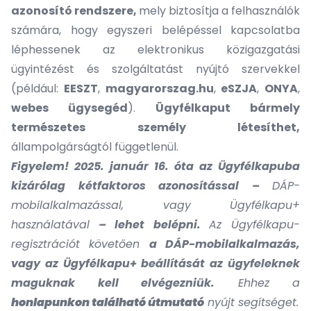
azonosító rendszere,
mely biztosítja a felhasználók
számára, hogy egyszeri belépéssel kapcsolatba
léphessenek az elektronikus közigazgatási
ügyintézést és szolgáltatást nyújtó szervekkel
(például:
EESZT
,
magyarorszag.hu
,
eSZJA
,
ONYA
,
webes ügysegéd
).
Ügyfélkaput bármely
természetes személy létesíthet,
állampolgárságtól függetlenül.
Figyelem! 2025. január 16. óta az Ügyfélkapuba
kizárólag kétfaktoros azonosítással –
DÁP-
mobilalkalmazással, vagy Ügyfélkapu+
használatával
– lehet belépni.
Az Ügyfélkapu-
regisztrációt követően
a DÁP-mobilalkalmazás,
vagy az Ügyfélkapu+ beállítását az ügyfeleknek
maguknak kell elvégezniük.
Ehhez a
honlapunkon található útmutató
nyújt segítséget.