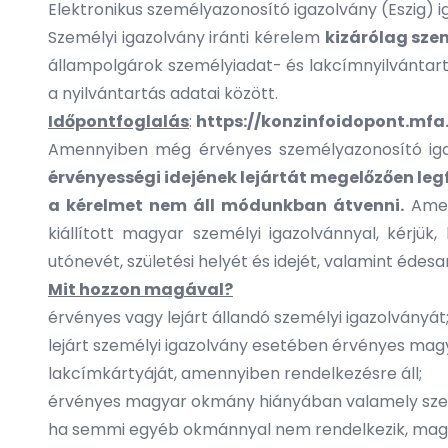
Elektronikus személyazonosító igazolvány (Eszig) i
Személyi igazolvány iránti kérelem
kizárólag sze
állampolgárok személyiadat- és lakcímnyilvántart
a nyilvántartás adatai között.
Időpontfoglalás
:
https://konzinfoidopont.mfa
Amennyiben még érvényes személyazonosító igaz
érvényességi idejének lejártát megelőzően leg
a kérelmet nem áll módunkban átvenni.
Amenn
kiállított magyar személyi igazolvánnyal, kérjük
utónevét, születési helyét és idejét, valamint édes
Mit hozzon magával?
érvényes vagy lejárt állandó személyi igazolványát
lejárt személyi igazolvány esetében érvényes mag
lakcímkártyáját, amennyiben rendelkezésre áll;
érvényes magyar okmány hiányában valamely személ
ha semmi egyéb okmánnyal nem rendelkezik, magya