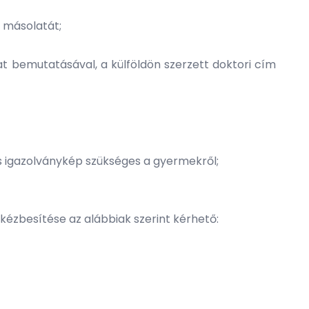
y másolatát;
at bemutatásával, a külföldön szerzett doktori cím
s igazolványkép szükséges a gyermekről;
kézbesítése az alábbiak szerint kérhető: