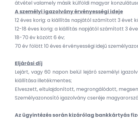
átvétel valamely másik külföldi magyar konzulátus
A személyi igazolvány érvényességi ideje
12 éves korig: a kiállítás napjától számított 3 évet 
12-18 éves korig: a kiállítás napjától számított 3 év
18-70 év között 6 év;
70 év fölött 10 éves érvényességi idejű személyazo
Eljárási díj
Lejárt, vagy 60 napon belül lejáró személyi igazol
kiállítása illetékmentes;
Elveszett, eltulajdonított, megrongálódott, megse
Személyazonosító igazolvány cseréje magyarország
Az ügyintézés során kizárólag bankkártyás fi