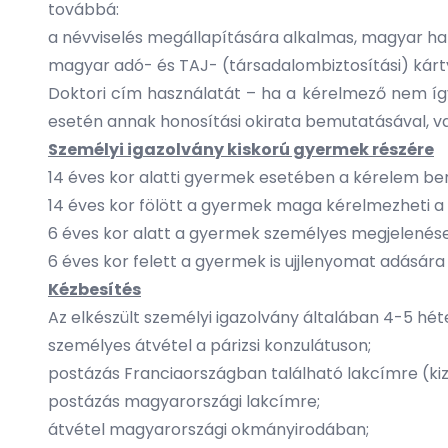
továbbá:
a névviselés megállapítására alkalmas, magyar hat
magyar adó- és TAJ- (társadalombiztosítási) kártyá
Doktori cím használatát – ha a kérelmező nem így 
esetén annak honosítási okirata bemutatásával, vag
Személyi igazolvány kiskorú gyermek részére
14 éves kor alatti gyermek esetében a kérelem ben
14 éves kor fölött a gyermek maga kérelmezheti a 
6 éves kor alatt a gyermek személyes megjelenése
6 éves kor felett a gyermek is ujjlenyomat adására 
Kézbesítés
Az elkészült személyi igazolvány általában 4-5 hét
személyes átvétel a párizsi konzulátuson;
postázás Franciaországban található lakcímre (kiz
postázás magyarországi lakcímre;
átvétel magyarországi okmányirodában;