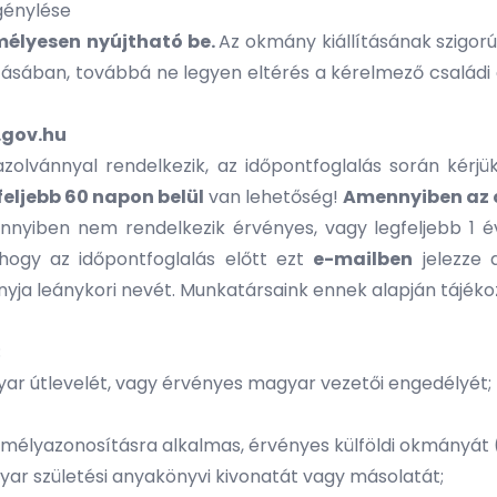
génylése
mélyesen
nyújtható be.
Az okmány kiállításának szigor
ásában, továbbá ne legyen eltérés a kérelmező családi 
.gov.hu
olvánnyal rendelkezik, az időpontfoglalás során kérj
feljebb 60 napon belül
van lehetőség!
Amennyiben az 
yiben nem rendelkezik érvényes, vagy legfeljebb 1 éve 
, hogy az időpontfoglalás előtt ezt
e-mailben
jelezze a
anyja leánykori nevét. Munkatársaink ennek alapján tájéko
;
yar útlevelét, vagy érvényes magyar vezetői engedélyét;
yazonosításra alkalmas, érvényes külföldi okmányát (sz
r születési anyakönyvi kivonatát vagy másolatát;