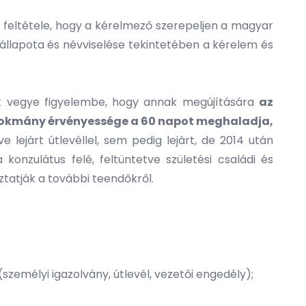
ú feltétele, hogy a kérelmező szerepeljen a magyar
állapota és névviselése tekintetében a kérelem és
ük vegye figyelembe, hogy annak megújítására
az
okmány érvényessége a 60 napot meghaladja,
lejárt útlevéllel, sem pedig lejárt, de 2014 után
 konzulátus felé, feltüntetve születési családi és
ztatják a további teendőkről.
emélyi igazolvány, útlevél, vezetői engedély);