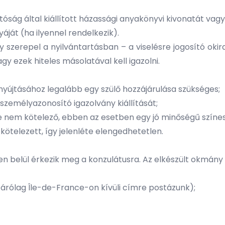
óság által kiállított házassági anyakönyvi kivonatát vag
ját (ha ilyennel rendelkezik).
szerepel a nyilvántartásban – a viselésre jogosító okir
y ezek hiteles másolatával kell igazolni.
yújtásához legalább egy szülő hozzájárulása szükséges;
személyazonosító igazolvány kiállítását;
 nem kötelező, ebben az esetben egy jó minőségű színe
kötelezett, így jelenléte elengedhetetlen.
en belül érkezik meg a konzulátusra. Az elkészült okmány 
árólag Île-de-France-on kívüli címre postázunk);