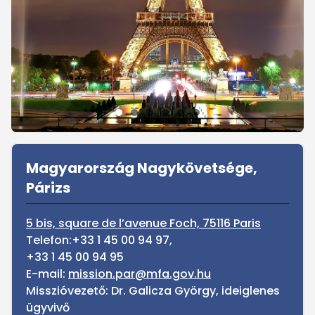
Sidebar
Magyarország Nagykövetsége,
Párizs
5 bis, square de l’avenue Foch, 75116 Paris
Telefon:+33 1 45 00 94 97,
+33 1 45 00 94 95
E-mail:
mission.par@mfa.gov.hu
Misszióvezető: Dr. Galicza György, ideiglenes
ügyvivő